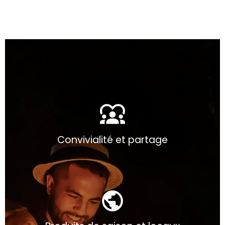
diversity_1
Convivialité et partage
public