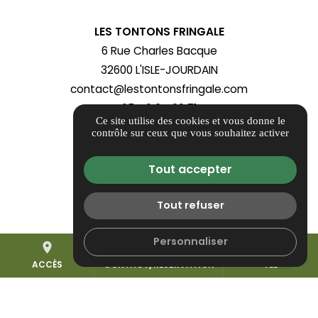
LES TONTONS FRINGALE
6 Rue Charles Bacque
32600 L'ISLE-JOURDAIN
contact@lestontonsfringale.com
05 40 24 60 71
Ce site utilise des cookies et vous donne le
contrôle sur ceux que vous souhaitez activer
ITINÉRAIRE
Guide local
Tout accepter
Informations complémentaires
Mentions légales
Tout refuser
Politique de confidentialité
Personnaliser
Gestion des cookies
place
mail
call
ACCÈS
CONTACT/RÉSERVATION
TÉL