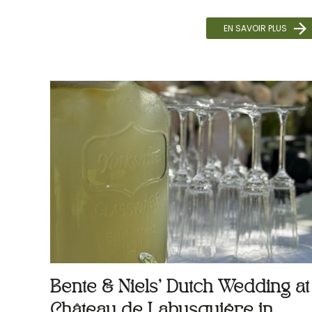
EN SAVOIR PLUS
Bente & Niels’ Dutch Wedding at
Château de Labusquière in