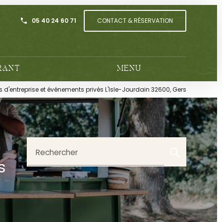
05 40 24 60 71
CONTACT & RÉSERVATION
RANT
MENU
s d'entreprise et événements privés L'Isle-Jourdain 32600, Gers
Rechercher
s