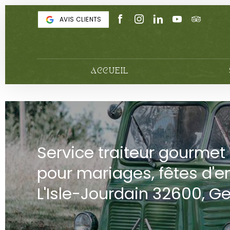
Panneau de gestion des cookies
AVIS CLIENTS
ACCUEIL
Service traiteur gourmet
pour mariages, fêtes d'e
L'Isle-Jourdain 32600, Ge